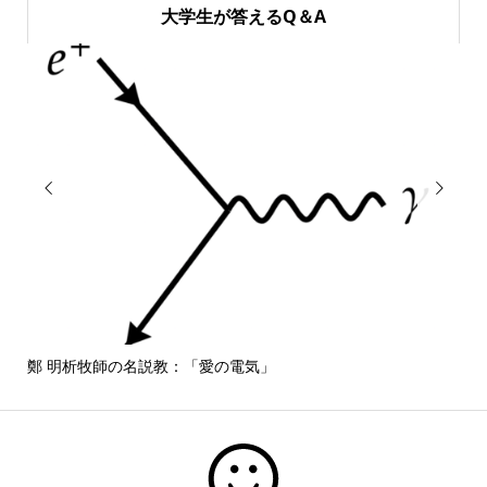
大学生が答えるQ＆A


鄭 明析牧師の名説教：「愛の電気」
しば