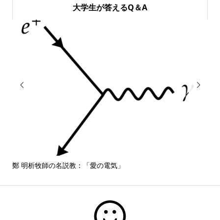
大学生が答えるQ＆A


鄭 明析牧師の名説教：「愛の電気」
しば