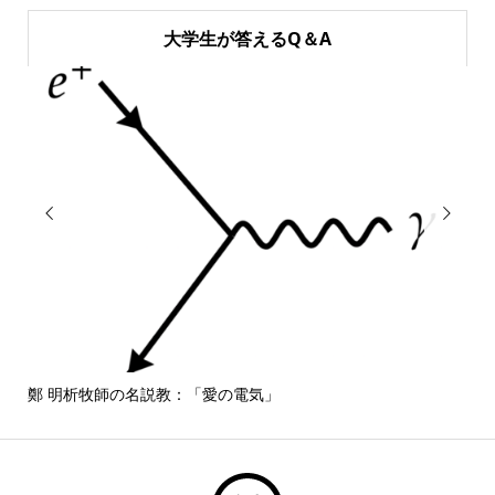
大学生が答えるQ＆A


鄭 明析牧師の名説教：「愛の電気」
しば