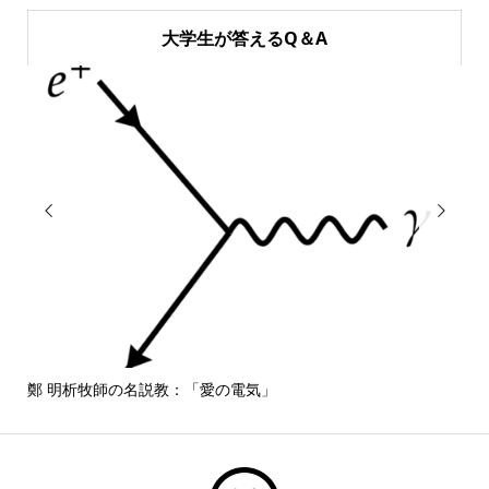
大学生が答えるQ＆A


鄭 明析牧師の名説教：「愛の電気」
しば