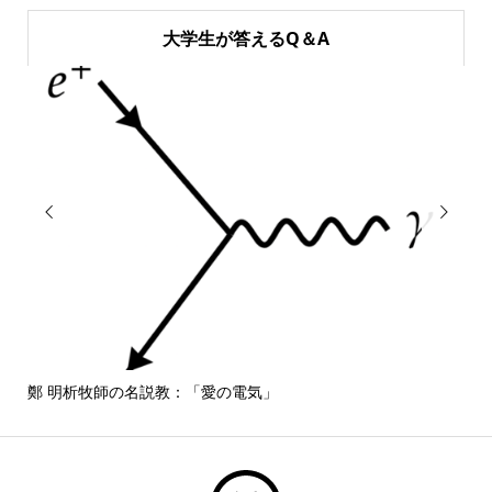
大学生が答えるQ＆A


鄭 明析牧師の名説教：「愛の電気」
しば