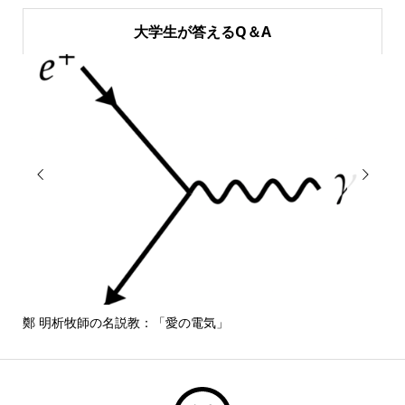
大学生が答えるQ＆A


鄭 明析牧師の名説教：「愛の電気」
しば