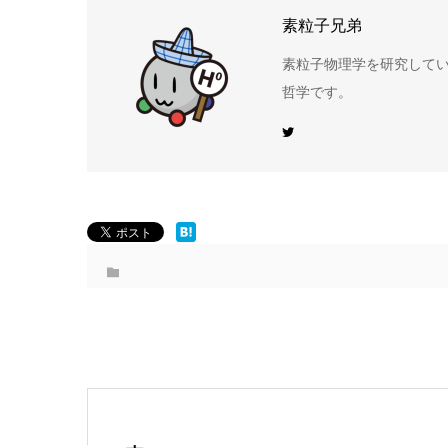
素粒子兄弟
素粒子物理学を研究して
哲学です。