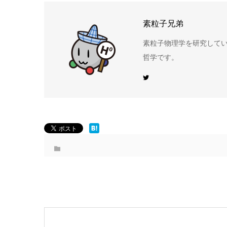
素粒子兄弟
素粒子物理学を研究して
哲学です。