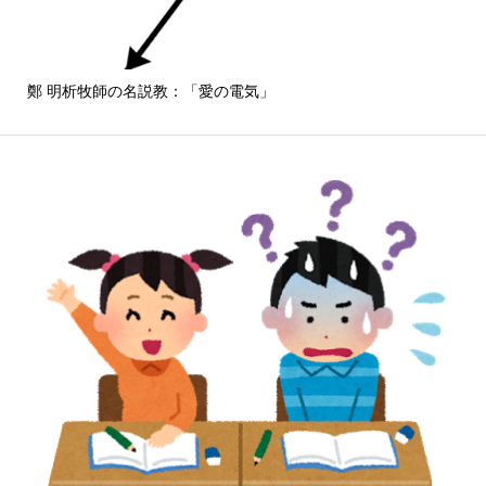
鄭 明析牧師の名説教：「愛の電気」
しば