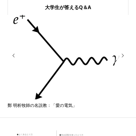
大学生が答えるQ＆A


鄭 明析牧師の名説教：「愛の電気」
しば