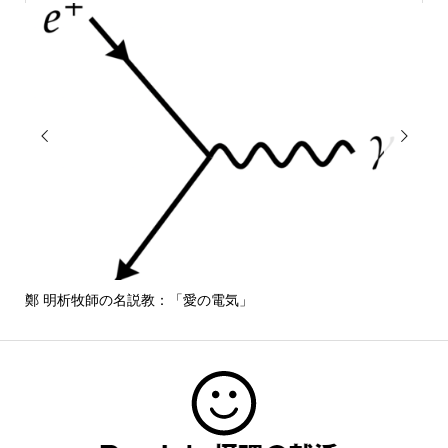


鄭 明析牧師の名説教：「愛の電気」
しば