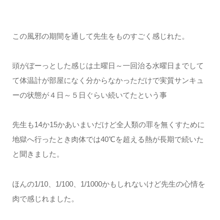
この風邪の期間を通して先生をものすごく感じれた。
頭がぼーっとした感じは土曜日～一回治る水曜日までして
て体温計が部屋になく分からなかっただけで実質サンキュ
ーの状態が４日～５日ぐらい続いてたという事
先生も14か15かあいまいだけど全人類の罪を無くすために
地獄へ行ったとき肉体では40℃を超える熱が長期で続いた
と聞きました。
ほんの1/10、1/100、1/1000かもしれないけど先生の心情を
肉で感じれました。