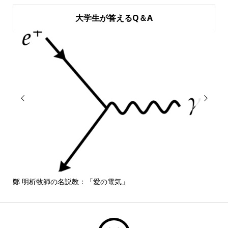
大学生が答えるQ＆A


鄭 明析牧師の名説教：「愛の電気」
しば