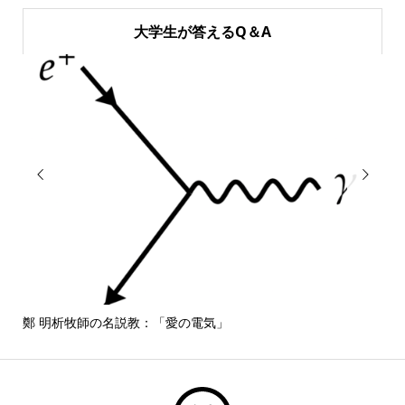
大学生が答えるQ＆A


鄭 明析牧師の名説教：「愛の電気」
しば