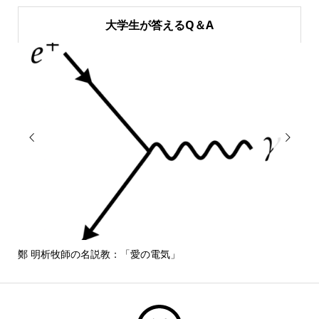
大学生が答えるQ＆A


鄭 明析牧師の名説教：「愛の電気」
しば