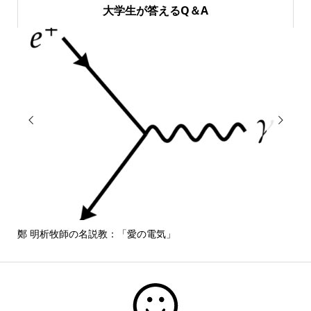
大学生が答えるQ＆A


鄭 明析牧師の名説教：「愛の電気」
しば