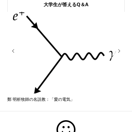
大学生が答えるQ＆A


鄭 明析牧師の名説教：「愛の電気」
しば