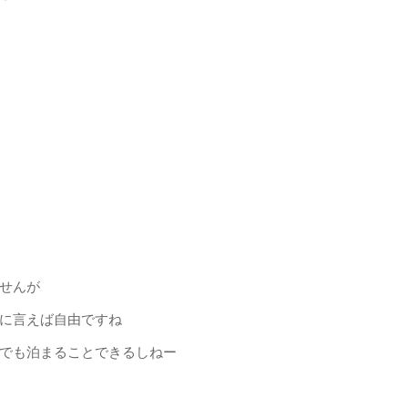
せんが
に言えば自由ですね
でも泊まることできるしねー