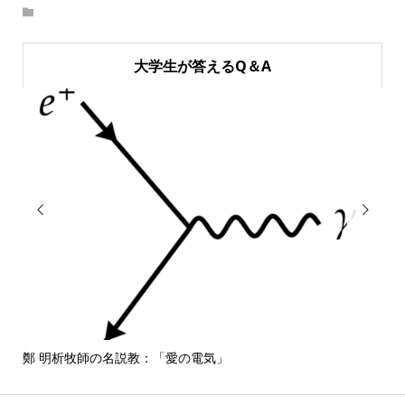
大学生が答えるQ＆A


鄭 明析牧師の名説教：「愛の電気」
しば