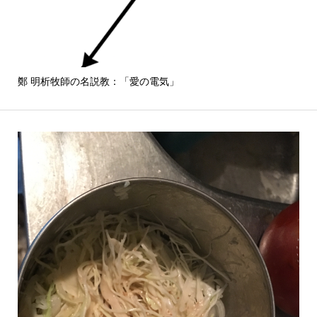
鄭 明析牧師の名説教：「愛の電気」
しば