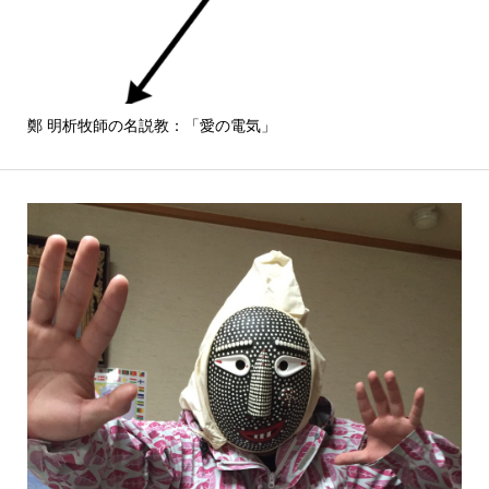
鄭 明析牧師の名説教：「愛の電気」
しば