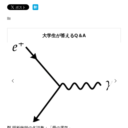
大学生が答えるQ＆A


鄭 明析牧師の名説教：「愛の電気」
しば