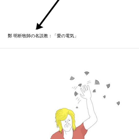
鄭 明析牧師の名説教：「愛の電気」
しば