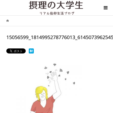
15056599_1814995278776013_614507396254