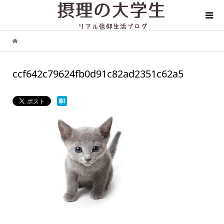
ccf642c79624fb0d91c82ad2351c62a5