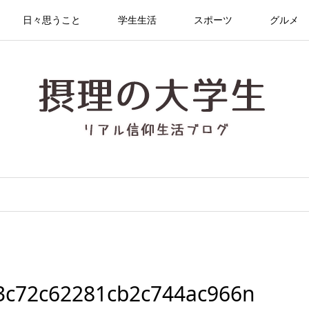
日々思うこと
学生生活
スポーツ
グルメ
3c72c62281cb2c744ac966n