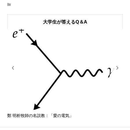
大学生が答えるQ＆A


鄭 明析牧師の名説教：「愛の電気」
しば