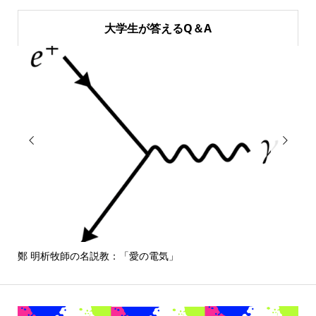
大学生が答えるQ＆A


鄭 明析牧師の名説教：「愛の電気」
しば